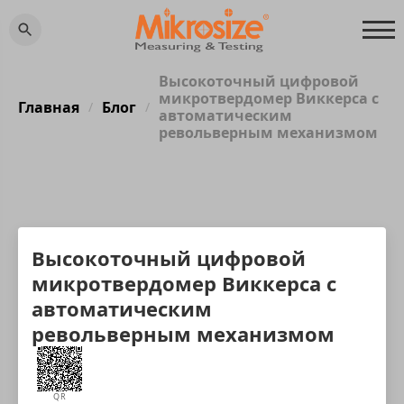
Высокоточный цифровой
микротвердомер Виккерса с
Главная
Блог
/
/
автоматическим
револьверным механизмом
Высокоточный цифровой
микротвердомер Виккерса с
автоматическим
револьверным механизмом
QR