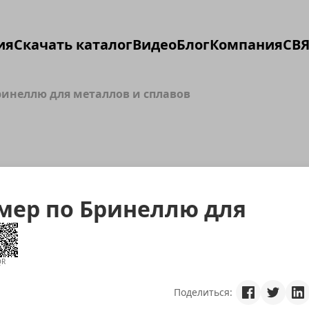
ия
Скачать каталог
Видео
Блог
Компания
СВЯ
инеллю для металлов и сплавов
мер по Бринеллю для
QR
Поделиться: