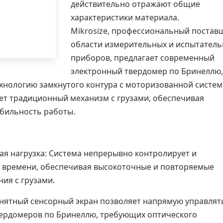
действительно отражают общие
характеристики материала.
Mikrosize, профессиональный постав
области
измерительных и испытател
приборов
, предлагает современный
электронный твердомер по Бринеллю,
хнологию замкнутого контура с моторизованной систе
ает традиционный механизм с грузами, обеспечивая
абильность работы.
я нагрузка: Система непрерывно контролирует и
м времени, обеспечивая высокоточные и повторяемые
ия с грузами.
онятный сенсорный экран позволяет напрямую управлят
вердомеров по Бринеллю, требующих оптического