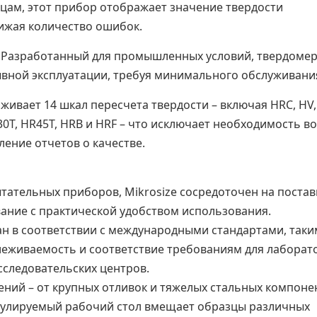
ицам, этот прибор отображает значение твердости
нижая количество ошибок.
: Разработанный для промышленных условий, твердоме
ывной эксплуатации, требуя минимального обслуживани
рживает 14
шкал пересчета твердости
– включая HRC, HV,
30T, HR45T, HRB и HRF – что исключает необходимость во
ение отчетов о качестве.
ательных приборов, Mikrosize сосредоточен на постав
ание с практической удобством использования.
н в соответствии с международными стандартами, так
слеживаемость и соответствие требованиям для лаборат
сследовательских центров.
ний – от крупных отливок и тяжелых стальных компоне
егулируемый рабочий стол вмещает образцы различных