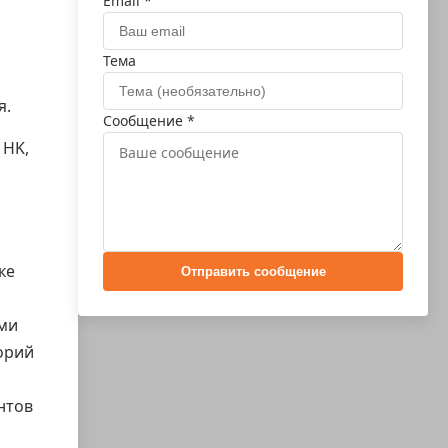
Email *
Тема
р
я.
Сообщение *
 HK,
ке
Отправить сообщение
ими
орий
нтов