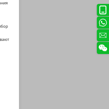
ания
ибор
ивают