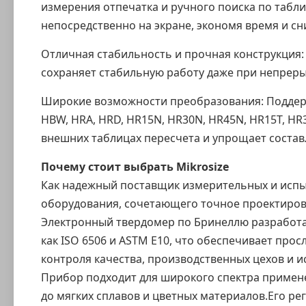
измерения отпечатка и ручного поиска по табл
непосредственно на экране, экономя время и с
Отличная стабильность и прочная конструкция
сохраняет стабильную работу даже при непрер
Широкие возможности преобразования: Подде
HBW, HRA, HRD, HR15N, HR30N, HR45N, HR15T, HR
внешних таблицах пересчета и упрощает составл
Почему стоит выбрать
Mikrosize
Как надежный поставщик измерительных и испыт
оборудования, сочетающего точное проектиров
Электронный твердомер по Бринеллю разработа
как ISO 6506 и ASTM E10, что обеспечивает про
контроля качества, производственных цехов и и
Прибор подходит для широкого спектра примене
до мягких сплавов и цветных материалов.Его р