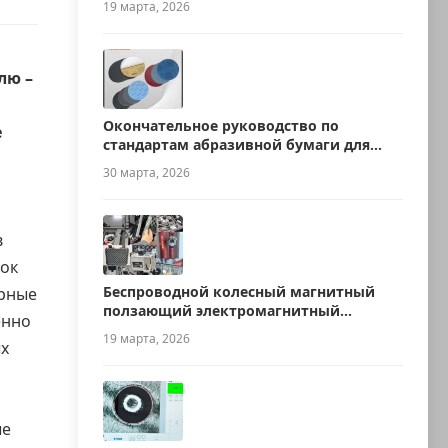
19 марта, 2026
ллю
–
Окончательное руководство по
e
стандартам абразивной бумаги для
металлографии
30 марта, 2026
в
ток
Беспроводной колесный магнитный
урные
ползающий электромагнитный
енно
ультразвуковой робот для измерения
19 марта, 2026
ых
толщины
ые