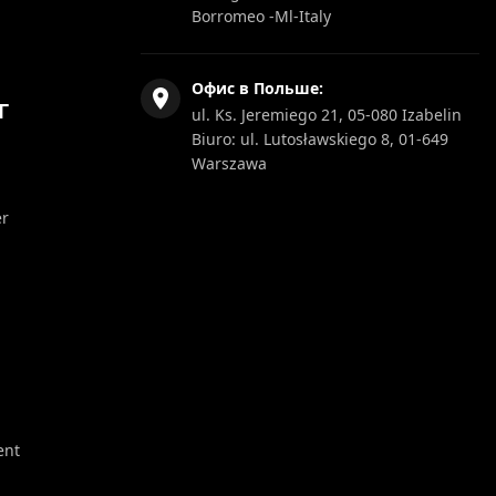
Borromeo -Ml-Italy
Офис в Польше:
Г
ul. Ks. Jeremiego 21, 05-080 Izabelin
Biuro: ul. Lutosławskiego 8, 01-649
Warszawa
er
ent