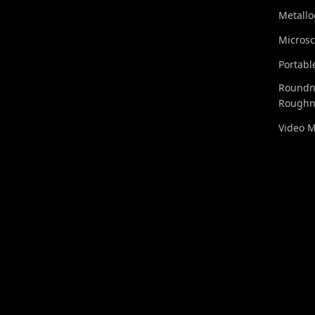
Metall
Micros
Portabl
Roundn
Roughn
Video 