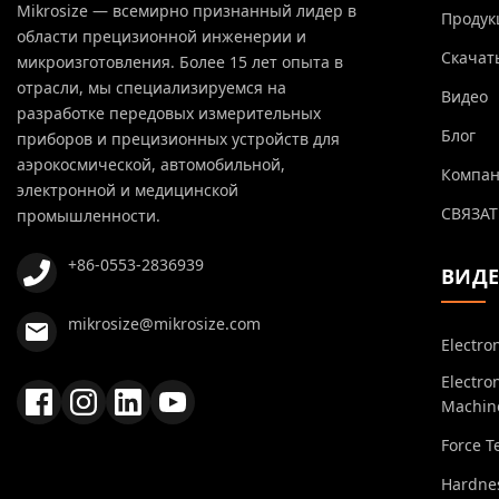
Mikrosize — всемирно признанный лидер в
Продук
области прецизионной инженерии и
Скачат
микроизготовления. Более 15 лет опыта в
отрасли, мы специализируемся на
Видео
разработке передовых измерительных
Блог
приборов и прецизионных устройств для
аэрокосмической, автомобильной,
Компа
электронной и медицинской
СВЯЗАТ
промышленности.
+86-0553-2836939
ВИД
mikrosize@mikrosize.com
Electro
Electro
Machin
Force T
Hardnes