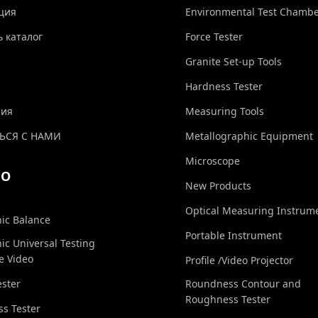
ция
Environmental Test Chamb
ь каталог
Force Tester
Granite Set-up Tools
Hardness Tester
ния
Measuring Tools
ЬСЯ С НАМИ
Metallographic Equipment
Microscope
ЕО
New Products
Optical Measuring Instrum
nic Balance
Portable Instrument
nic Universal Testing
e Video
Profile /Video Projector
ester
Roundness Contour and
Roughness Tester
s Tester