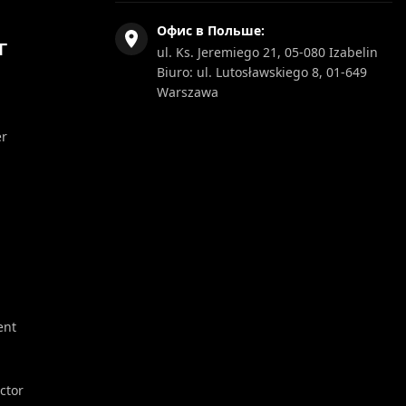
Офис в Польше:
Г
ul. Ks. Jeremiego 21, 05-080 Izabelin
Biuro: ul. Lutosławskiego 8, 01-649
Warszawa
er
ent
ector