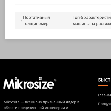
Портативный
Топ-5 характерист
толщиномер
машины на растяже
БЫСТ
Главна
Mikrosize — всемирно признанный лидер в
Продук
области прецизионной инженерии и