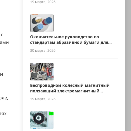
19 марта, 2026
 с
Окончательное руководство по
иями
стандартам абразивной бумаги для
металлографии
30 марта, 2026
ли
Беспроводной колесный магнитный
ползающий электромагнитный
ультразвуковой робот для измерения
оле,
19 марта, 2026
толщины
тях.