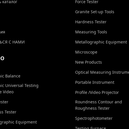
ь каталог
Force Tester
Granite Set-up Tools
Hardness Tester
ния
Measuring Tools
ЬСЯ С НАМИ
Metallographic Equipment
Microscope
ЕО
New Products
Optical Measuring Instrum
nic Balance
Portable Instrument
nic Universal Testing
e Video
Profile /Video Projector
ester
Roundness Contour and
Roughness Tester
s Tester
Spectrophotometer
ographic Equipment
Testing Furnace