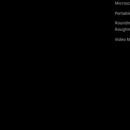
Micros
Portabl
Roundn
Roughn
Video 