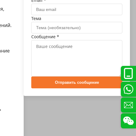
Email *
я,
Тема
ений.
Сообщение *
ание
Отправить сообщение
ь