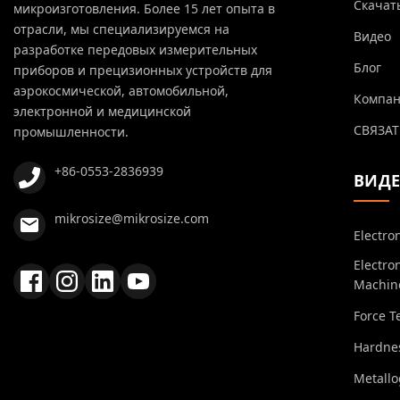
Скачат
микроизготовления. Более 15 лет опыта в
отрасли, мы специализируемся на
Видео
разработке передовых измерительных
Блог
приборов и прецизионных устройств для
аэрокосмической, автомобильной,
Компа
электронной и медицинской
СВЯЗАТ
промышленности.
+86-0553-2836939
ВИД
mikrosize@mikrosize.com
Electro
Electro
Machin
Force T
Hardnes
Metall