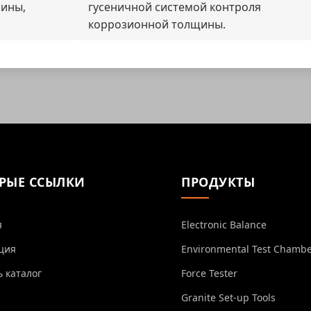
зины,
гусеничной системой контроля
коррозионной толщины.
РЫЕ ССЫЛКИ
ПРОДУКТЫ
я
Electronic Balance
ция
Environmental Test Chamb
ь каталог
Force Tester
Granite Set-up Tools