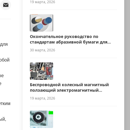
19 марта, 2026
Окончательное руководство по
стандартам абразивной бумаги для
 для
металлографии
30 марта, 2026
обой
ые
е
Беспроводной колесный магнитный
ползающий электромагнитный
ультразвуковой робот для измерения
19 марта, 2026
толщины
етким
ый,