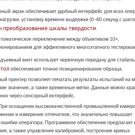
рный экран обеспечивает удобный интерфейс для всех опе
агрузки, установку времени выдержки (0–60 секунд с шаго
преобразование шкалы твердости
 и
.
втоматическое переключение между объективом 10×,
ционированием для эффективного многоэтапного тестирова
дъемный винт использует червячную передачу для стабиль
стол
обеспечивает точное позиционирование образца.
й принтер позволяет печатать результаты испытаний на м
ие значения, а также временные метки. Данные можно хра
енно через сенсорный интерфейс.
 При оснащении высококачественной промышленной камер
жение и измерение отпечатков, что значительно повышает
 ошибки оператора. Программное обеспечение предлагает 
ния, а также управление калибровкой, построение кривых