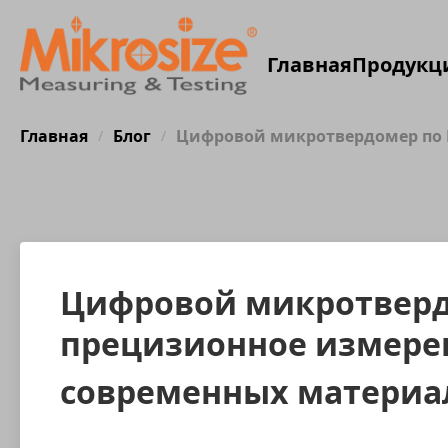
Главная
Продукц
Главная
Блог
Цифровой микротвердомер по В
/
/
Цифровой микротвердо
прецизионное измерен
современных матери