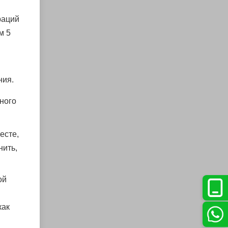
раций
м 5
ния.
ного
есте,
нить,
ой
как