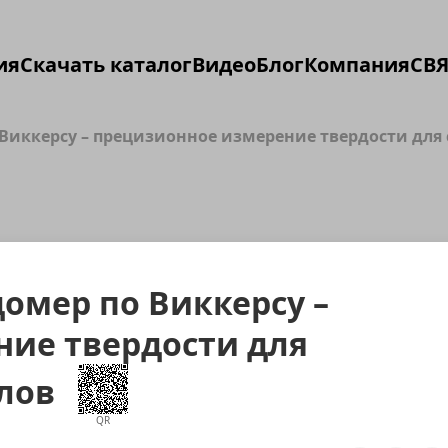
ия
Скачать каталог
Видео
Блог
Компания
СВЯ
иккерсу – прецизионное измерение твердости для
мер по Виккерсу –
ие твердости для
алов
QR