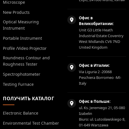
Microscope
New Products
Офис в
Optical Measuring
Великобритании:
Instrument
Unit G3 Little Heath
Industrial Estate Coventry
Portable Instrument
West Midlands CV6 7ND
United Kingdom
Profile /Video Projector
Roundness Contour and
Roughness Tester
Офис в Италии:
Via Liguria 2 -20068
Spectrophotometer
Peschiera Borromeo -Ml-
Italy
Testing Furnace
ПОЛУЧИТЬ КАТАЛОГ
Офис в Польше:
ul. Ks. Jeremiego 21, 05-080
Electronic Balance
Izabelin
Biuro: ul. Lutosławskiego 8,
Environmental Test Chamber
01-649 Warszawa