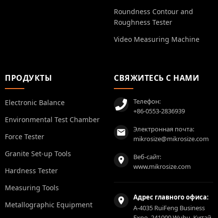
Roundness Contour and
Roughness Tester
Video Measuring Machine
ПРОДУКТЫ
СВЯЖИТЕСЬ С НАМИ
Телефон:
Electronic Balance
+86-0553-2836939
Environmental Test Chamber
Электронная почта:
Force Tester
mikrosize@mikrosize.com
Granite Set-up Tools
Веб-сайт:
www.mikrosize.com
Hardness Tester
Measuring Tools
Адрес главного офиса:
Metallographic Equipment
A-4035 RuiFeng Business
Expo, 241000 Wuhu, Китай