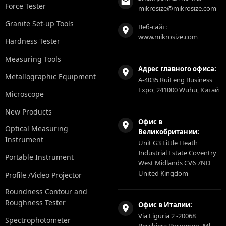
Force Tester
mikrosize@mikrosize.com
Granite Set-up Tools
Веб-сайт:
www.mikrosize.com
Hardness Tester
Measuring Tools
Адрес главного офиса:
Metallographic Equipment
A-4035 RuiFeng Business
Expo, 241000 Wuhu, Китай
Microscope
New Products
Офис в
Optical Measuring
Великобритании:
Instrument
Unit G3 Little Heath
Industrial Estate Coventry
Portable Instrument
West Midlands CV6 7ND
United Kingdom
Profile /Video Projector
Roundness Contour and
Roughness Tester
Офис в Италии:
Via Liguria 2 -20068
Spectrophotometer