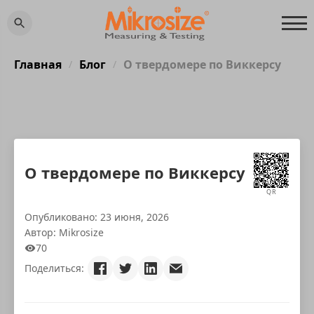
Главная
Блог
О твердомере по Виккерсу
/
/
О твердомере по Виккерсу
QR
Опубликовано: 23 июня, 2026
Автор: Mikrosize
70
Поделиться: