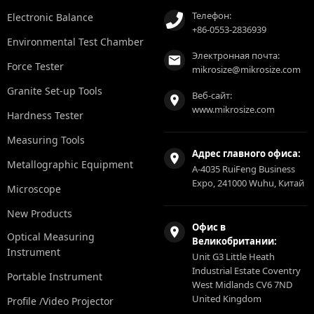
Телефон:
Electronic Balance
+86-0553-2836939
Environmental Test Chamber
Электронная почта:
Force Tester
mikrosize@mikrosize.com
Granite Set-up Tools
Веб-сайт:
www.mikrosize.com
Hardness Tester
Measuring Tools
Адрес главного офиса:
Metallographic Equipment
A-4035 RuiFeng Business
Expo, 241000 Wuhu, Китай
Microscope
New Products
Офис в
Optical Measuring
Великобритании:
Instrument
Unit G3 Little Heath
Industrial Estate Coventry
Portable Instrument
West Midlands CV6 7ND
United Kingdom
Profile /Video Projector