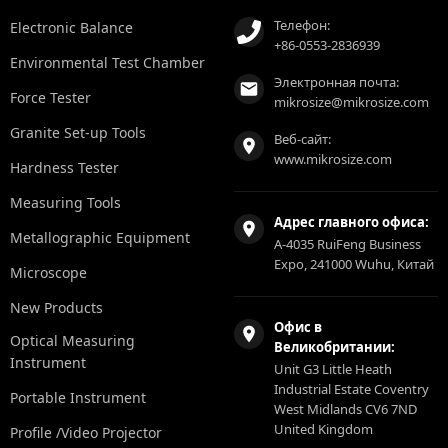
Телефон:
Electronic Balance
+86-0553-2836939
Environmental Test Chamber
Электронная почта:
Force Tester
mikrosize@mikrosize.com
Granite Set-up Tools
Веб-сайт:
www.mikrosize.com
Hardness Tester
Measuring Tools
Адрес главного офиса:
Metallographic Equipment
A-4035 RuiFeng Business
Expo, 241000 Wuhu, Китай
Microscope
New Products
Офис в
Optical Measuring
Великобритании:
Instrument
Unit G3 Little Heath
Industrial Estate Coventry
Portable Instrument
West Midlands CV6 7ND
United Kingdom
Profile /Video Projector