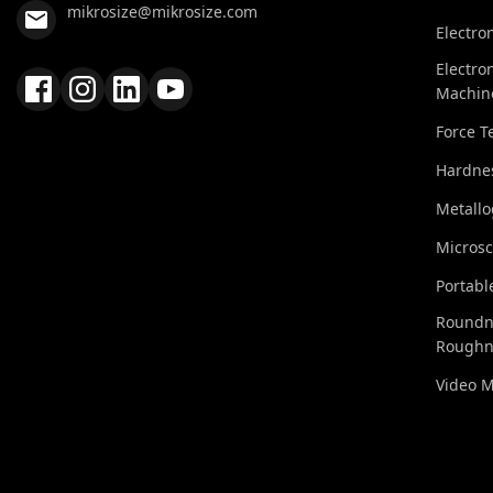
mikrosize@mikrosize.com
Electro
Electro
Machin
Force T
Hardnes
Metall
Micros
Portabl
Roundn
Roughn
Video 