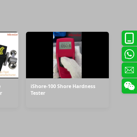
e
iShore-100 Shore Hardness
r
Tester