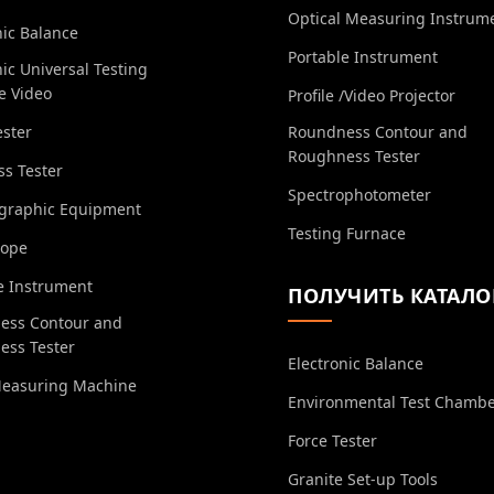
Optical Measuring Instrum
nic Balance
Portable Instrument
nic Universal Testing
e Video
Profile /Video Projector
ester
Roundness Contour and
Roughness Tester
s Tester
Spectrophotometer
ographic Equipment
Testing Furnace
cope
e Instrument
ПОЛУЧИТЬ КАТАЛО
ess Contour and
ess Tester
Electronic Balance
Measuring Machine
Environmental Test Chamb
Force Tester
Granite Set-up Tools