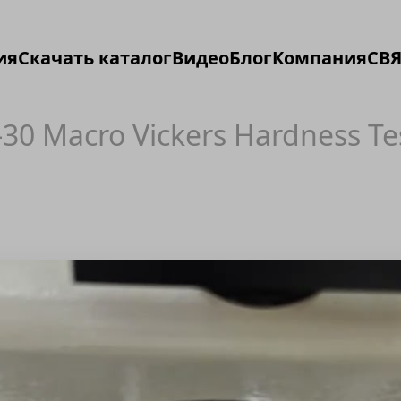
ия
Скачать каталог
Видео
Блог
Компания
СВЯ
-30 Macro Vickers Hardness Te