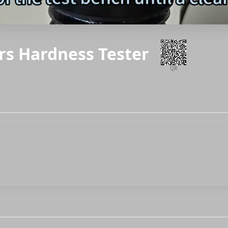
rs Hardness Tester
QR