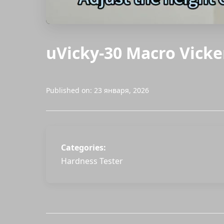
uVicky-30 Macro Vicke
Published on: 23 января, 2026
Categories:
Hardness Tester