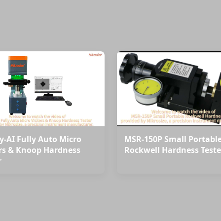
y-AI Fully Auto Micro
MSR-150P Small Portabl
rs & Knoop Hardness
Rockwell Hardness Teste
r