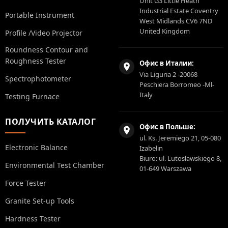
Unit G3 Little Heath
Industrial Estate Coventry
Portable Instrument
West Midlands CV6 7ND
United Kingdom
Profile /Video Projector
Roundness Contour and
Roughness Tester
Офис в Италии:
Via Liguria 2 -20068
Spectrophotometer
Peschiera Borromeo -Ml-
Italy
Testing Furnace
ПОЛУЧИТЬ КАТАЛОГ
Офис в Польше:
ul. Ks. Jeremiego 21, 05-080
Electronic Balance
Izabelin
Biuro: ul. Lutosławskiego 8,
Environmental Test Chamber
01-649 Warszawa
Force Tester
Granite Set-up Tools
Hardness Tester