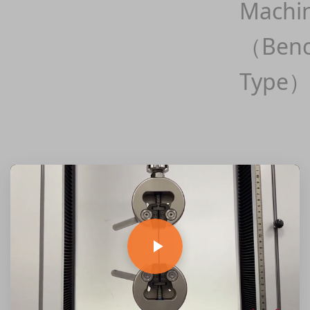
Machi
（Ben
Type