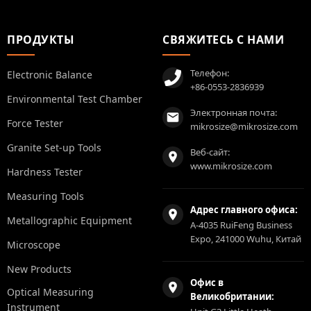
ПРОДУКТЫ
СВЯЖИТЕСЬ С НАМИ
Телефон:
Electronic Balance
+86-0553-2836939
Environmental Test Chamber
Электронная почта:
Force Tester
mikrosize@mikrosize.com
Granite Set-up Tools
Веб-сайт:
www.mikrosize.com
Hardness Tester
Measuring Tools
Адрес главного офиса:
Metallographic Equipment
A-4035 RuiFeng Business
Expo, 241000 Wuhu, Китай
Microscope
New Products
Офис в
Optical Measuring
Великобритании:
Instrument