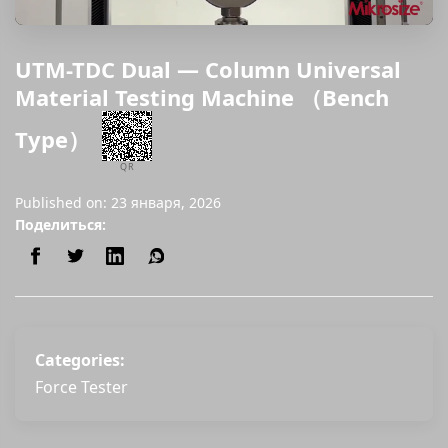
UTM-TDC Dual — Column Universal
Material Testing Machine （Bench
Type）
QR
Published on: 23 января, 2026
Поделиться:
Categories:
Force Tester