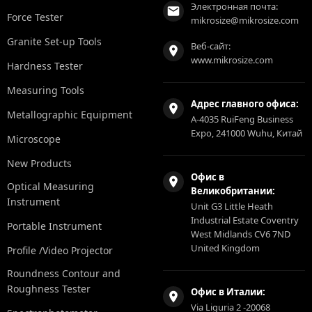
Электронная почта:
Force Tester
mikrosize@mikrosize.com
Granite Set-up Tools
Веб-сайт:
www.mikrosize.com
Hardness Tester
Measuring Tools
Адрес главного офиса:
Metallographic Equipment
A-4035 RuiFeng Business
Expo, 241000 Wuhu, Китай
Microscope
New Products
Офис в
Optical Measuring
Великобритании:
Instrument
Unit G3 Little Heath
Industrial Estate Coventry
Portable Instrument
West Midlands CV6 7ND
United Kingdom
Profile /Video Projector
Roundness Contour and
Roughness Tester
Офис в Италии:
Via Liguria 2 -20068