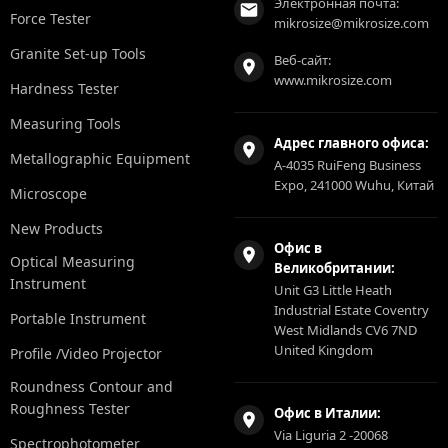
Электронная почта:
Force Tester
mikrosize@mikrosize.com
Granite Set-up Tools
Веб-сайт:
www.mikrosize.com
Hardness Tester
Measuring Tools
Адрес главного офиса:
Metallographic Equipment
A-4035 RuiFeng Business
Expo, 241000 Wuhu, Китай
Microscope
New Products
Офис в
Optical Measuring
Великобритании:
Instrument
Unit G3 Little Heath
Industrial Estate Coventry
Portable Instrument
West Midlands CV6 7ND
United Kingdom
Profile /Video Projector
Roundness Contour and
Roughness Tester
Офис в Италии:
Via Liguria 2 -20068
Spectrophotometer