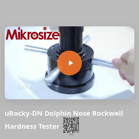
uRocky-DN Dolphin Nose Rockwell
Hardness Tester
QR