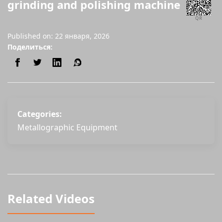
grinding and polishing machine
QR
Published on: 22 января, 2026
Поделиться:
Categories:
Metallographic Equipment
Related Videos