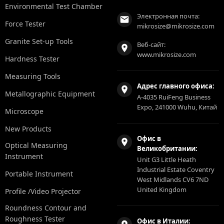
Environmental Test Chamber
Электронная почта:
Force Tester
mikrosize@mikrosize.com
Granite Set-up Tools
Веб-сайт:
www.mikrosize.com
Hardness Tester
Measuring Tools
Адрес главного офиса:
Metallographic Equipment
A-4035 RuiFeng Business
Expo, 241000 Wuhu, Китай
Microscope
New Products
Офис в
Optical Measuring
Великобритании:
Instrument
Unit G3 Little Heath
Industrial Estate Coventry
Portable Instrument
West Midlands CV6 7ND
United Kingdom
Profile /Video Projector
Roundness Contour and
Roughness Tester
Офис в Италии: