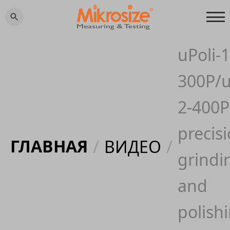
uPoli-1
300P/u
2-400P
precis
ГЛАВНАЯ
/
ВИДЕО
/
grindi
and
polish