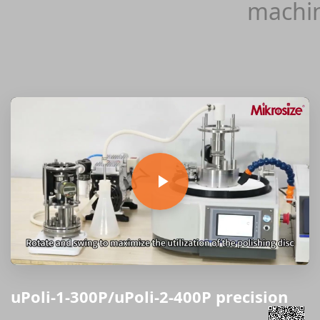
machi
uPoli-1-300P/uPoli-2-400P precision