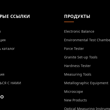
РЫЕ ССЫЛКИ
ПРОДУКТЫ
я
Electronic Balance
ция
Environmental Test Chamb
ь каталог
Force Tester
Granite Set-up Tools
Hardness Tester
ния
Measuring Tools
ЬСЯ С НАМИ
Metallographic Equipment
Microscope
ЕО
New Products
Optical Measuring Instrum