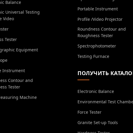
nic Balance
Portable Instrument
nic Universal Testing
e Video
Profile /Video Projector
ester
Roundness Contour and
Roughness Tester
s Tester
Spectrophotometer
ographic Equipment
Testing Furnace
cope
e Instrument
ПОЛУЧИТЬ КАТАЛО
ess Contour and
ess Tester
Electronic Balance
Measuring Machine
Environmental Test Chamb
Force Tester
Granite Set-up Tools
Hardness Tester