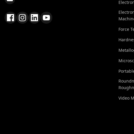
Electro
Electro
Machin
Force T
Hardnes
Metall
Micros
Portabl
Roundn
Roughn
Video 