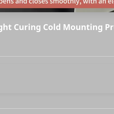
ght Curing Cold Mounting P