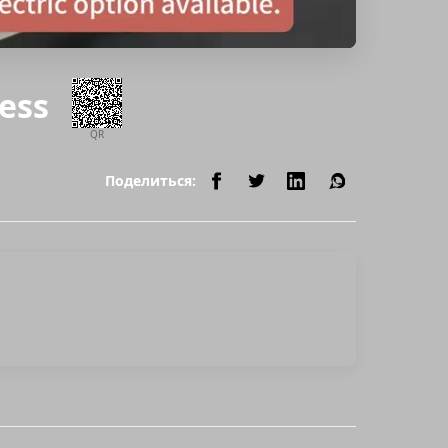
ress
QR
Поделиться: