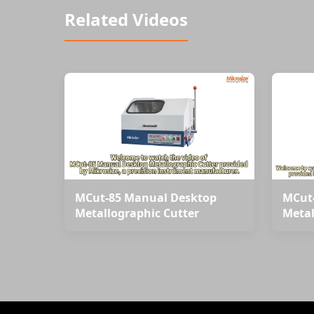
Related Videos
MCut-85 Manual Desktop
MCut
Metallographic Cutter
Metal