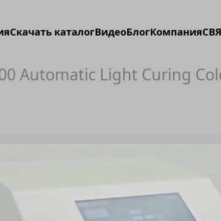
ия
Скачать каталог
Видео
Блог
Компания
СВЯ
0 Automatic Light Curing Col