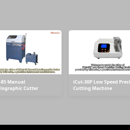
-85 Manual
iCut-30P Low Speed Prec
lographic Cutter
Cutting Machine