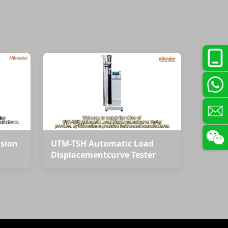
ision
UTM-TSH Automatic Load
Displacementcurve Tester