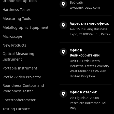
Granite Set-up Tools
Веб-сайт:
www.mikrosize.com
Hardness Tester
Measuring Tools
Адрес главного офиса:
Metallographic Equipment
A-4035 RuiFeng Business
Expo, 241000 Wuhu, Китай
Microscope
New Products
Офис в
Optical Measuring
Великобритании:
Instrument
Unit G3 Little Heath
Industrial Estate Coventry
Portable Instrument
West Midlands CV6 7ND
United Kingdom
Profile /Video Projector
Roundness Contour and
Roughness Tester
Офис в Италии:
Via Liguria 2 -20068
Spectrophotometer
Peschiera Borromeo -Ml-
Italy
Testing Furnace