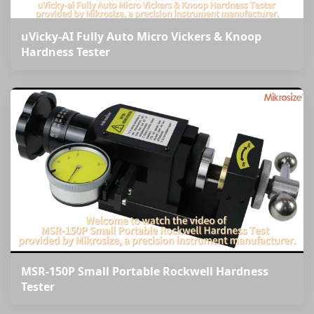
uVicky-AI Fully Auto Micro Vickers & Knoop
Hardness Tester
MSR-150P Small Portable Rockwell Hardness
Tester