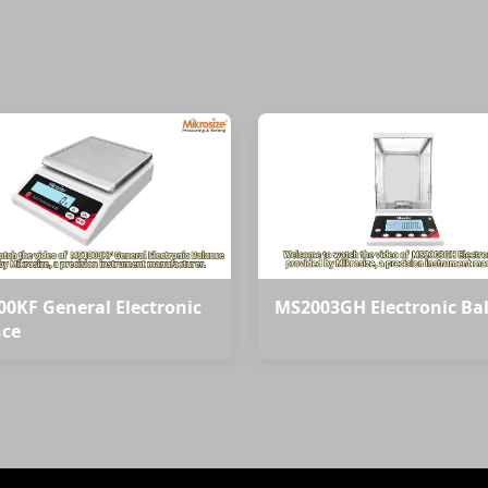
0KF General Electronic
MS2003GH Electronic Ba
nce