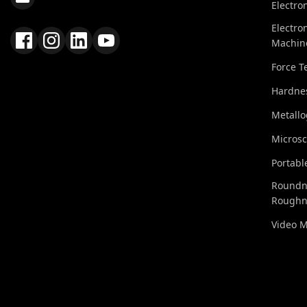
Electro
Electro
Machin
Force T
Hardnes
Metall
Micros
Portabl
Roundn
Roughn
Video 