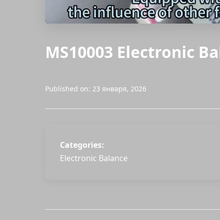
MS10003 Electronic B
Published on: 23 января, 2026
Categories:
Electronic Balance