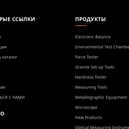
РЫЕ ССЫЛКИ
ПРОДУКТЫ
я
Electronic Balance
ция
Environmental Test Chamb
ь каталог
Force Tester
Granite Set-up Tools
Hardness Tester
ния
Measuring Tools
ЬСЯ С НАМИ
Metallographic Equipment
Microscope
ЕО
New Products
Optical Measuring Instrum