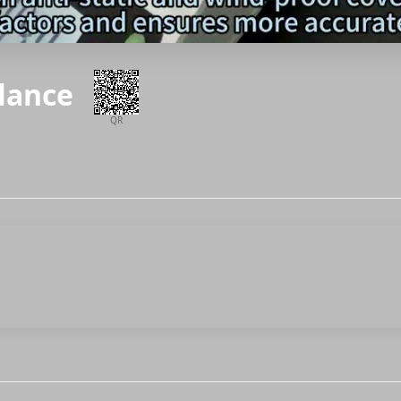
alance
QR