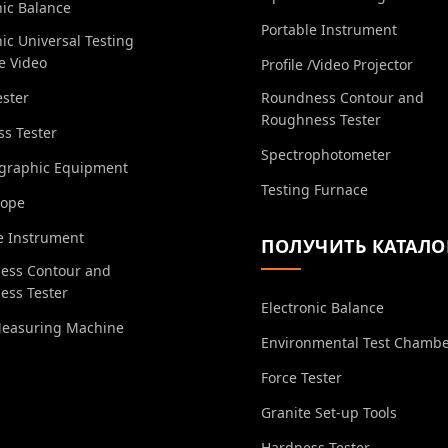
nic Balance
Portable Instrument
nic Universal Testing
e Video
Profile /Video Projector
ester
Roundness Contour and
Roughness Tester
s Tester
Spectrophotometer
ographic Equipment
Testing Furnace
cope
e Instrument
ПОЛУЧИТЬ КАТАЛО
ess Contour and
ess Tester
Electronic Balance
Measuring Machine
Environmental Test Chamb
Force Tester
Granite Set-up Tools
Hardness Tester