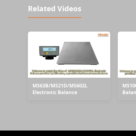
Related Videos
MS63B/MS21D/MS602L
MS100
Electronic Balance
Bala