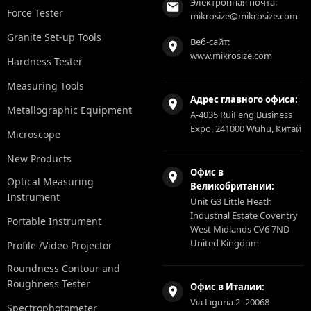
Электронная почта:
Force Tester
mikrosize@mikrosize.com
Granite Set-up Tools
Веб-сайт:
www.mikrosize.com
Hardness Tester
Measuring Tools
Адрес главного офиса:
Metallographic Equipment
A-4035 RuiFeng Business
Expo, 241000 Wuhu, Китай
Microscope
New Products
Офис в
Optical Measuring
Великобритании:
Instrument
Unit G3 Little Heath
Industrial Estate Coventry
Portable Instrument
West Midlands CV6 7ND
United Kingdom
Profile /Video Projector
Roundness Contour and
Roughness Tester
Офис в Италии:
Via Liguria 2 -20068
Spectrophotometer