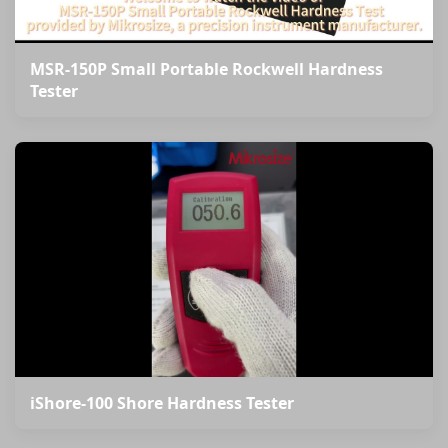
MSR-150P Small Portable Rockwell Hardness
Tester
iShore-100 Shore Hardness Tester