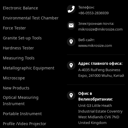
Телефон:
Electronic Balance
+86-0553-2836939
Environmental Test Chamber
Электронная почта:
Force Tester
mikrosize@mikrosize.com
Granite Set-up Tools
Веб-сайт:
www.mikrosize.com
Hardness Tester
Measuring Tools
Адрес главного офиса:
Metallographic Equipment
A-4035 RuiFeng Business
Expo, 241000 Wuhu, Китай
Microscope
New Products
Офис в
Optical Measuring
Великобритании:
Instrument
Unit G3 Little Heath
Industrial Estate Coventry
Portable Instrument
West Midlands CV6 7ND
United Kingdom
Profile /Video Projector