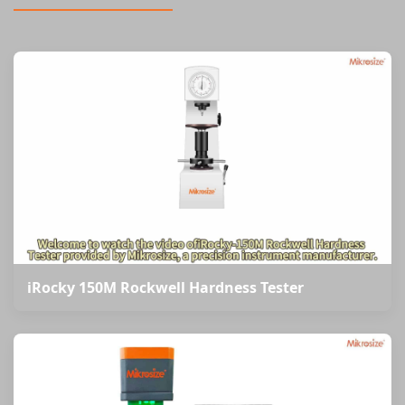
iRocky 150M Rockwell Hardness Tester