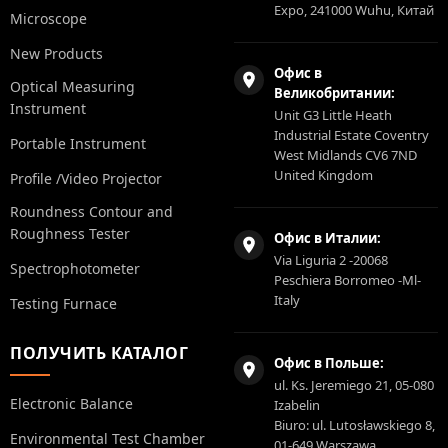
Expo, 241000 Wuhu, Китай
Microscope
New Products
Офис в
Optical Measuring
Великобритании:
Instrument
Unit G3 Little Heath
Industrial Estate Coventry
Portable Instrument
West Midlands CV6 7ND
United Kingdom
Profile /Video Projector
Roundness Contour and
Roughness Tester
Офис в Италии:
Via Liguria 2 -20068
Spectrophotometer
Peschiera Borromeo -Ml-
Italy
Testing Furnace
ПОЛУЧИТЬ КАТАЛОГ
Офис в Польше:
ul. Ks. Jeremiego 21, 05-080
Electronic Balance
Izabelin
Biuro: ul. Lutosławskiego 8,
Environmental Test Chamber
01-649 Warszawa