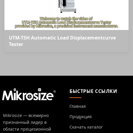
UTM-TSH Automatic Load Displacementcurve
Tester
БЫСТРЫЕ ССЫЛКИ
Главная
Mikrosize — всемирно
Продукция
признанный лидер в
Скачать каталог
области прецизионной