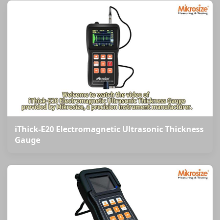
iThick-E20 Electromagnetic Ultrasonic Thickness
Gauge