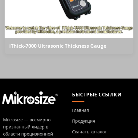
iThick-7000 Ultrasonic Thickness Gauge
БЫСТРЫЕ ССЫЛКИ
Главная
Mikrosize — всемирно
Продукция
признанный лидер в
Скачать каталог
области прецизионной