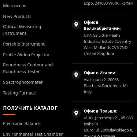
Expo, 241000 Wuhu, Китай
Microscope
New Products
Офис в
Optical Measuring
Великобритании:
Instrument
Unit G3 Little Heath
Industrial Estate Coventry
Portable Instrument
West Midlands CV6 7ND
United Kingdom
Profile /Video Projector
Roundness Contour and
Roughness Tester
Офис в Италии:
Via Liguria 2 -20068
Spectrophotometer
Peschiera Borromeo -Ml-
Italy
Testing Furnace
ПОЛУЧИТЬ КАТАЛОГ
Офис в Польше:
ul. Ks. Jeremiego 21, 05-080
Electronic Balance
Izabelin
Biuro: ul. Lutosławskiego 8,
Environmental Test Chamber
01-649 Warszawa