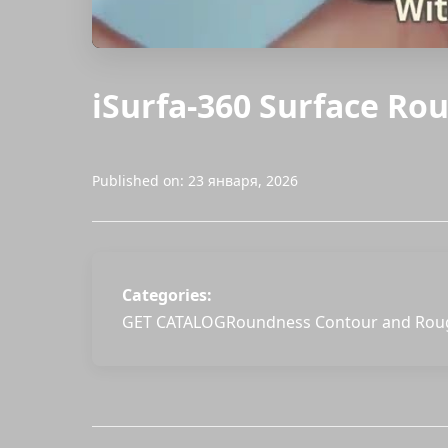
iSurfa-360 Surface R
Published on: 23 января, 2026
Categories:
GET CATALOG
Roundness Contour and Rou