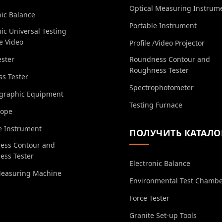
Optical Measuring Instrum
nic Balance
Portable Instrument
nic Universal Testing
e Video
Profile /Video Projector
ester
Roundness Contour and
Roughness Tester
s Tester
Spectrophotometer
ographic Equipment
Testing Furnace
cope
e Instrument
ПОЛУЧИТЬ КАТАЛО
ess Contour and
ess Tester
Electronic Balance
Measuring Machine
Environmental Test Chamb
Force Tester
Granite Set-up Tools