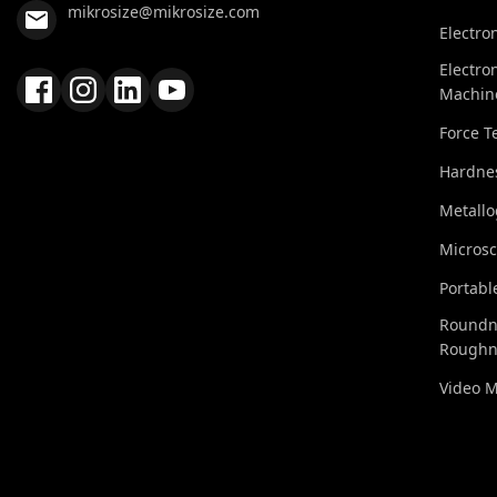
mikrosize@mikrosize.com
Electro
Electro
Machin
Force T
Hardnes
Metall
Micros
Portabl
Roundn
Roughn
Video 