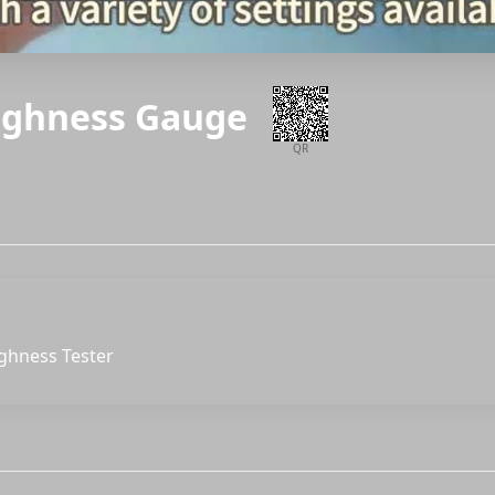
oughness Gauge
QR
ghness Tester