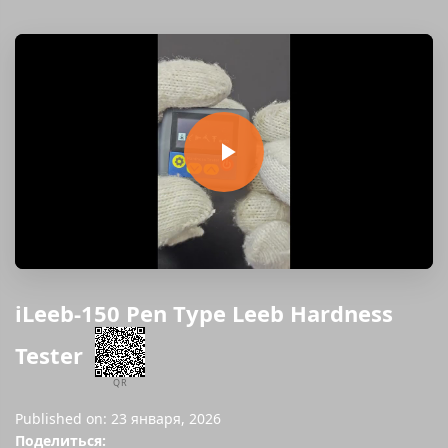
iLeeb-150 Pen Type Leeb Hardness
Tester
QR
Published on: 23 января, 2026
Поделиться: