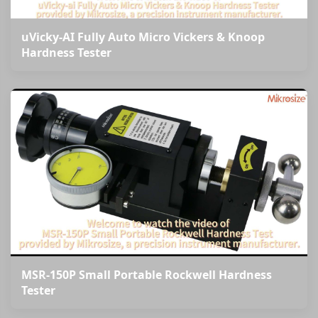
uVicky-AI Fully Auto Micro Vickers & Knoop
Hardness Tester
MSR-150P Small Portable Rockwell Hardness
Tester