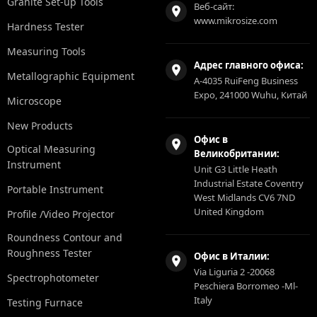
Granite Set-up Tools
Веб-сайт:
www.mikrosize.com
Hardness Tester
Measuring Tools
Адрес главного офиса:
Metallographic Equipment
A-4035 RuiFeng Business
Expo, 241000 Wuhu, Китай
Microscope
New Products
Офис в
Optical Measuring
Великобритании:
Instrument
Unit G3 Little Heath
Industrial Estate Coventry
Portable Instrument
West Midlands CV6 7ND
United Kingdom
Profile /Video Projector
Roundness Contour and
Roughness Tester
Офис в Италии:
Via Liguria 2 -20068
Spectrophotometer
Peschiera Borromeo -Ml-
Italy
Testing Furnace