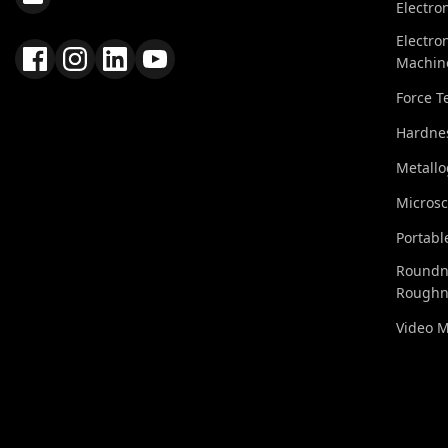
Electro
Electro
Machin
Force T
Hardnes
Metall
Micros
Portabl
Roundn
Roughn
Video 