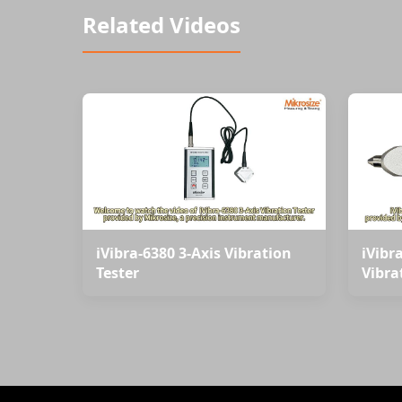
Related Videos
iVibra-6380 3-Axis Vibration
iVibr
Tester
Vibra