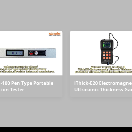
a-100 Pen Type Portable
iThick-E20 Electromagne
tion Tester
Ultrasonic Thickness Ga