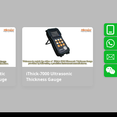
tic
iThick-7000 Ultrasonic
uge
Thickness Gauge