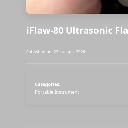
iFlaw-80 Ultrasonic F
Published on: 22 января, 2026
Categories:
Portable Instrument