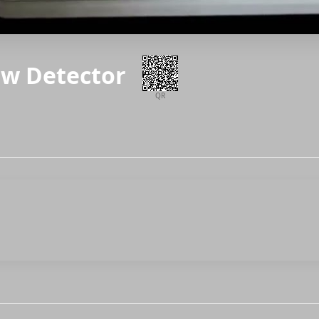
law Detector
QR