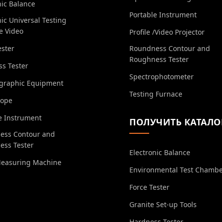
nic Balance
Portable Instrument
nic Universal Testing
e Video
Profile /Video Projector
ester
Roundness Contour and
Roughness Tester
s Tester
Spectrophotometer
ographic Equipment
Testing Furnace
cope
e Instrument
ПОЛУЧИТЬ КАТАЛО
ess Contour and
ess Tester
Electronic Balance
Measuring Machine
Environmental Test Chamb
Force Tester
Granite Set-up Tools
Hardness Tester