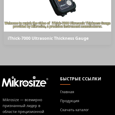
iThick-7000 Ultrasonic Thickness Gauge
БЫСТРЫЕ ССЫЛКИ
Главная
Mikrosize — всемирно
Продукция
признанный лидер в
Скачать каталог
области прецизионной