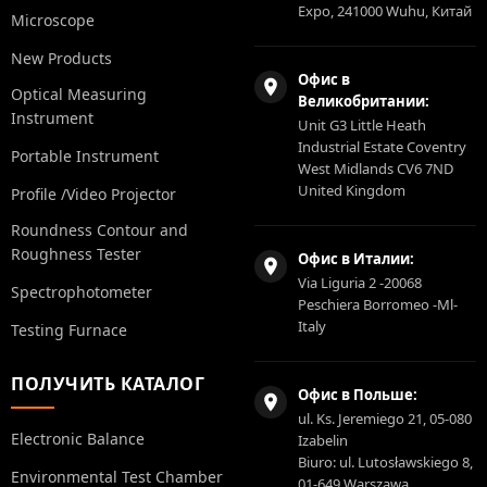
Expo, 241000 Wuhu, Китай
Microscope
New Products
Офис в
Optical Measuring
Великобритании:
Instrument
Unit G3 Little Heath
Industrial Estate Coventry
Portable Instrument
West Midlands CV6 7ND
United Kingdom
Profile /Video Projector
Roundness Contour and
Roughness Tester
Офис в Италии:
Via Liguria 2 -20068
Spectrophotometer
Peschiera Borromeo -Ml-
Italy
Testing Furnace
ПОЛУЧИТЬ КАТАЛОГ
Офис в Польше:
ul. Ks. Jeremiego 21, 05-080
Electronic Balance
Izabelin
Biuro: ul. Lutosławskiego 8,
Environmental Test Chamber
01-649 Warszawa