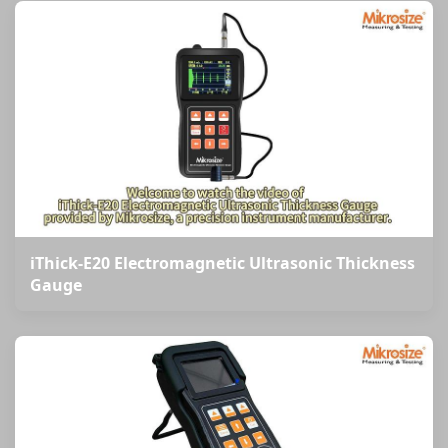
iThick-E20 Electromagnetic Ultrasonic Thickness
Gauge