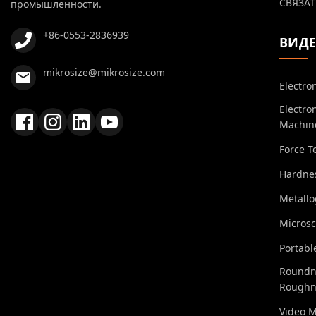
СВЯЗАТ
промышленности.
+86-0553-2836939
ВИД
mikrosize@mikrosize.com
Electro
Electro
Machin
Force T
Hardnes
Metall
Micros
Portabl
Roundn
Roughn
Video 