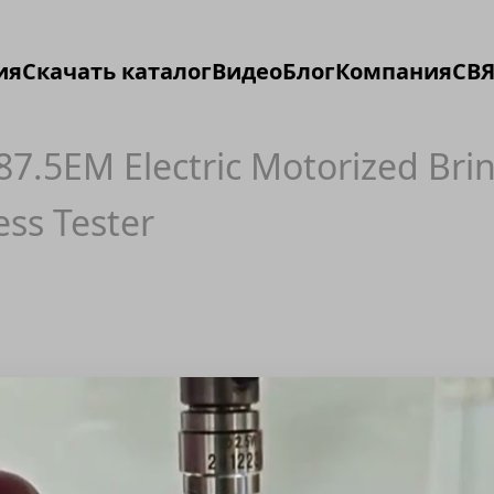
ия
Скачать каталог
Видео
Блог
Компания
СВЯ
87.5EM Electric Motorized Brin
ss Tester