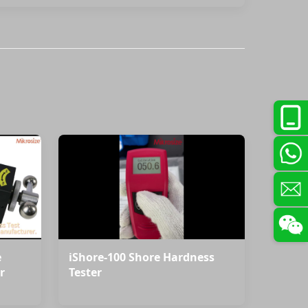
e
iShore-100 Shore Hardness
r
Tester