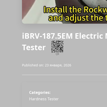
iBRV-187.5EM Electric
Tester
QR
Published on: 23 января, 2026
Categories:
Hardness Tester