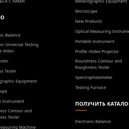
ЬСЯ С НАМИ
Metallographic Equipment
Microscope
ЕО
New Products
Optical Measuring Instrum
nic Balance
Portable Instrument
nic Universal Testing
e Video
Profile /Video Projector
ester
Roundness Contour and
Roughness Tester
s Tester
Spectrophotometer
ographic Equipment
Testing Furnace
cope
e Instrument
ПОЛУЧИТЬ КАТАЛО
ess Contour and
ess Tester
Electronic Balance
Measuring Machine