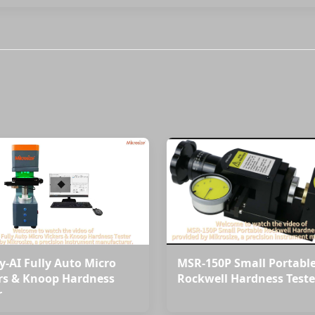
y-AI Fully Auto Micro
MSR-150P Small Portabl
rs & Knoop Hardness
Rockwell Hardness Teste
r