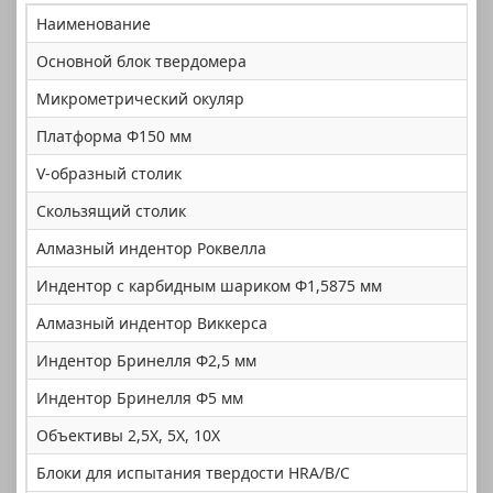
Наименование
Основной блок твердомера
Микрометрический окуляр
Платформа Φ150 мм
V-образный столик
Скользящий столик
Алмазный индентор Роквелла
Индентор с карбидным шариком Φ1,5875 мм
Алмазный индентор Виккерса
Индентор Бринелля Φ2,5 мм
Индентор Бринелля Φ5 мм
Объективы 2,5X, 5X, 10X
Блоки для испытания твердости HRA/B/C