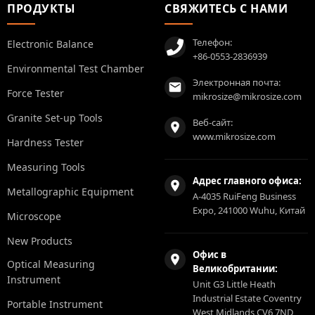
ПРОДУКТЫ
СВЯЖИТЕСЬ С НАМИ
Телефон:
Electronic Balance
+86-0553-2836939
Environmental Test Chamber
Электронная почта:
Force Tester
mikrosize@mikrosize.com
Granite Set-up Tools
Веб-сайт:
www.mikrosize.com
Hardness Tester
Measuring Tools
Адрес главного офиса:
Metallographic Equipment
A-4035 RuiFeng Business
Expo, 241000 Wuhu, Китай
Microscope
New Products
Офис в
Optical Measuring
Великобритании:
Instrument
Unit G3 Little Heath
Industrial Estate Coventry
Portable Instrument
West Midlands CV6 7ND