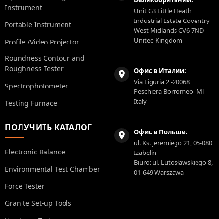
Великобритании:
Instrument
Unit G3 Little Heath
Industrial Estate Coventry
Portable Instrument
West Midlands CV6 7ND
United Kingdom
Profile /Video Projector
Roundness Contour and
Roughness Tester
Офис в Италии:
Via Liguria 2 -20068
Spectrophotometer
Peschiera Borromeo -Ml-
Italy
Testing Furnace
ПОЛУЧИТЬ КАТАЛОГ
Офис в Польше:
ul. Ks. Jeremiego 21, 05-080
Electronic Balance
Izabelin
Biuro: ul. Lutosławskiego 8,
Environmental Test Chamber
01-649 Warszawa
Force Tester
Granite Set-up Tools