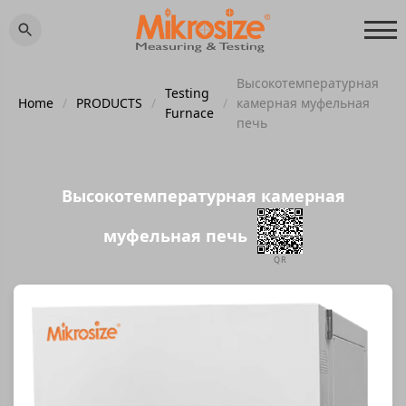
Высокотемпературная
Testing
Home
/
PRODUCTS
/
/
камерная муфельная
Furnace
печь
Высокотемпературная камерная
муфельная печь
QR