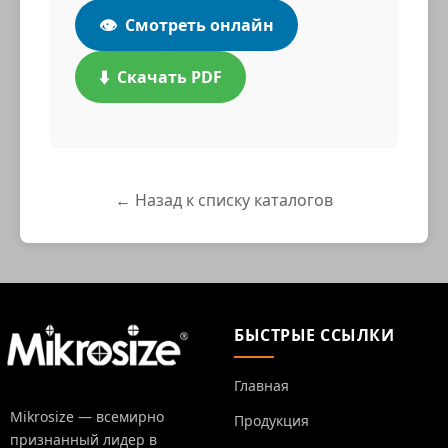
👁️
Смотреть онлайн
⬇️
Скачать PDF
← Назад к списку каталогов
БЫСТРЫЕ ССЫЛКИ
Главная
Mikrosize — всемирно
Продукция
признанный лидер в