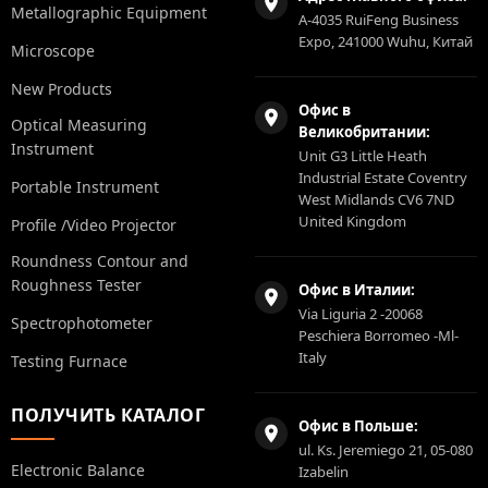
Metallographic Equipment
A-4035 RuiFeng Business
Expo, 241000 Wuhu, Китай
Microscope
New Products
Офис в
Optical Measuring
Великобритании:
Instrument
Unit G3 Little Heath
Industrial Estate Coventry
Portable Instrument
West Midlands CV6 7ND
United Kingdom
Profile /Video Projector
Roundness Contour and
Roughness Tester
Офис в Италии:
Via Liguria 2 -20068
Spectrophotometer
Peschiera Borromeo -Ml-
Italy
Testing Furnace
ПОЛУЧИТЬ КАТАЛОГ
Офис в Польше:
ul. Ks. Jeremiego 21, 05-080
Electronic Balance
Izabelin