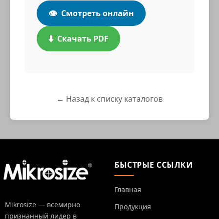
👁️
Смотреть онлайн
⬇️
Скачать PDF
← Назад к списку каталогов
БЫСТРЫЕ ССЫЛКИ
Главная
Mikrosize — всемирно
Продукция
признанный лидер в