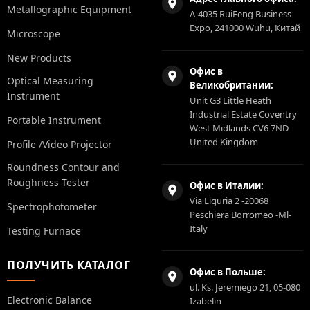
Metallographic Equipment
A-4035 RuiFeng Business
Expo, 241000 Wuhu, Китай
Microscope
New Products
Офис в
Optical Measuring
Великобритании:
Instrument
Unit G3 Little Heath
Industrial Estate Coventry
Portable Instrument
West Midlands CV6 7ND
United Kingdom
Profile /Video Projector
Roundness Contour and
Roughness Tester
Офис в Италии:
Via Liguria 2 -20068
Spectrophotometer
Peschiera Borromeo -Ml-
Italy
Testing Furnace
ПОЛУЧИТЬ КАТАЛОГ
Офис в Польше:
ul. Ks. Jeremiego 21, 05-080
Electronic Balance
Izabelin