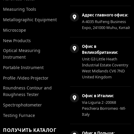
Measuring Tools
Адрес главного офиса:
Metallographic Equipment
A-4035 RuiFeng Business
Expo, 241000 Wuhu, Китай
Microscope
New Products
Офис в
Optical Measuring
Великобритании:
Instrument
Unit G3 Little Heath
Industrial Estate Coventry
Portable Instrument
West Midlands CV6 7ND
United Kingdom
Profile /Video Projector
Roundness Contour and
Roughness Tester
Офис в Италии:
Via Liguria 2 -20068
Spectrophotometer
Peschiera Borromeo -Ml-
Italy
Testing Furnace
ПОЛУЧИТЬ КАТАЛОГ
Офис в Польше: