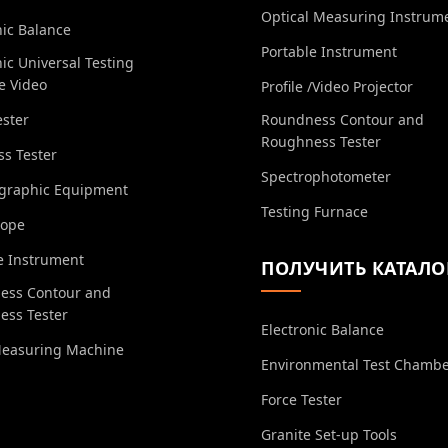
Optical Measuring Instrum
nic Balance
Portable Instrument
nic Universal Testing
e Video
Profile /Video Projector
ester
Roundness Contour and
Roughness Tester
s Tester
Spectrophotometer
ographic Equipment
Testing Furnace
cope
e Instrument
ПОЛУЧИТЬ КАТАЛО
ess Contour and
ess Tester
Electronic Balance
Measuring Machine
Environmental Test Chamb
Force Tester
Granite Set-up Tools