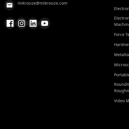
mikrosize@mikrosize.com
Electro
Electro
Machin
Force T
Hardnes
Metall
Micros
Portabl
Roundn
Roughn
Video 