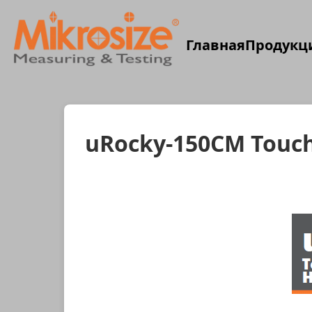
Главная
Продукц
uRocky-150CM Touch 