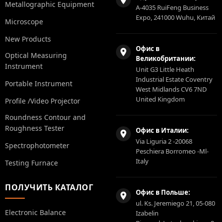
Metallographic Equipment
A-4035 RuiFeng Business
Expo, 241000 Wuhu, Китай
Microscope
New Products
Офис в
Optical Measuring
Великобритании:
Instrument
Unit G3 Little Heath
Industrial Estate Coventry
Portable Instrument
West Midlands CV6 7ND
United Kingdom
Profile /Video Projector
Roundness Contour and
Roughness Tester
Офис в Италии:
Via Liguria 2 -20068
Spectrophotometer
Peschiera Borromeo -Ml-
Italy
Testing Furnace
ПОЛУЧИТЬ КАТАЛОГ
Офис в Польше:
ul. Ks. Jeremiego 21, 05-080
Electronic Balance
Izabelin