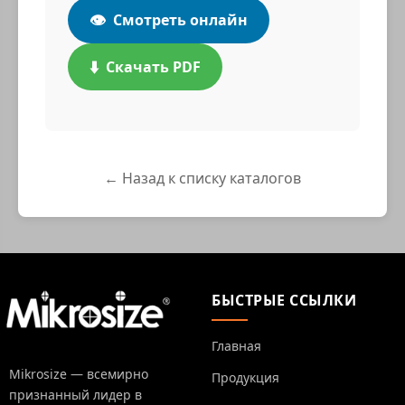
👁️
Смотреть онлайн
⬇️
Скачать PDF
← Назад к списку каталогов
БЫСТРЫЕ ССЫЛКИ
Главная
Mikrosize — всемирно
Продукция
признанный лидер в