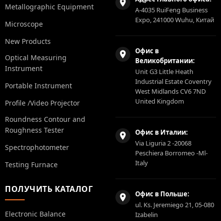
Metallographic Equipment
A-4035 RuiFeng Business
Expo, 241000 Wuhu, Китай
Microscope
New Products
Офис в
Optical Measuring
Великобритании:
Instrument
Unit G3 Little Heath
Industrial Estate Coventry
Portable Instrument
West Midlands CV6 7ND
United Kingdom
Profile /Video Projector
Roundness Contour and
Roughness Tester
Офис в Италии:
Via Liguria 2 -20068
Spectrophotometer
Peschiera Borromeo -Ml-
Italy
Testing Furnace
ПОЛУЧИТЬ КАТАЛОГ
Офис в Польше:
ul. Ks. Jeremiego 21, 05-080
Electronic Balance
Izabelin