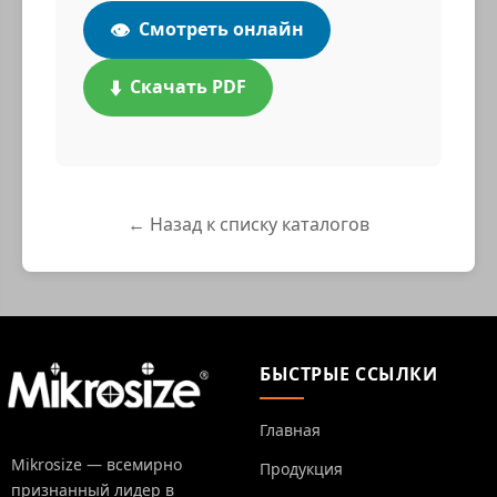
👁️
Смотреть онлайн
⬇️
Скачать PDF
← Назад к списку каталогов
БЫСТРЫЕ ССЫЛКИ
Главная
Mikrosize — всемирно
Продукция
признанный лидер в