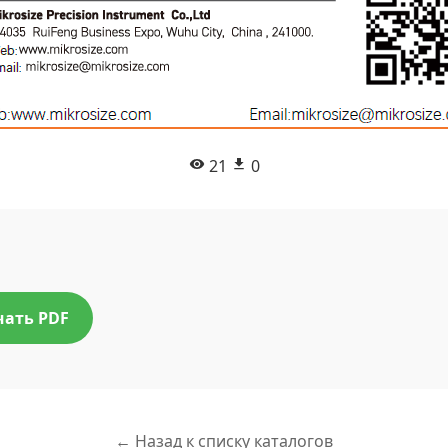
21
0
чать PDF
← Назад к списку каталогов