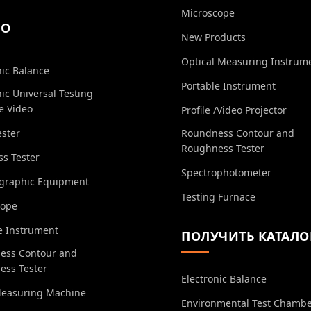
Microscope
ЕО
New Products
Optical Measuring Instrum
nic Balance
Portable Instrument
nic Universal Testing
e Video
Profile /Video Projector
ester
Roundness Contour and
Roughness Tester
s Tester
Spectrophotometer
ographic Equipment
Testing Furnace
cope
e Instrument
ПОЛУЧИТЬ КАТАЛО
ess Contour and
ess Tester
Electronic Balance
Measuring Machine
Environmental Test Chamb