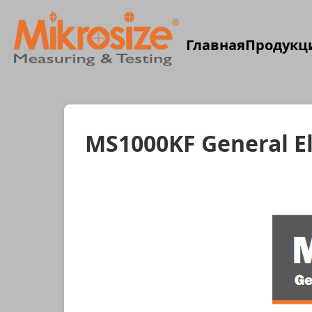
Главная
Продукц
MS1000KF General El