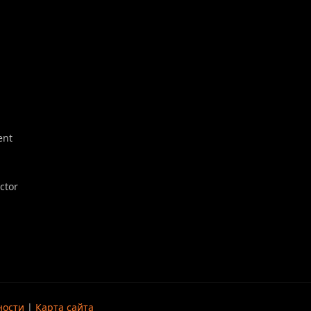
ent
ector
ности
|
Карта сайта