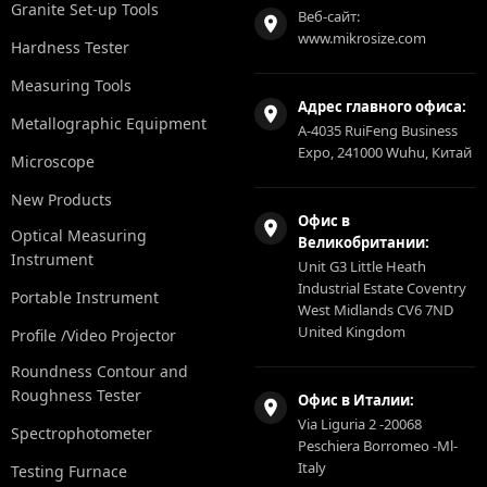
Granite Set-up Tools
Веб-сайт:
www.mikrosize.com
Hardness Tester
Measuring Tools
Адрес главного офиса:
Metallographic Equipment
A-4035 RuiFeng Business
Expo, 241000 Wuhu, Китай
Microscope
New Products
Офис в
Optical Measuring
Великобритании:
Instrument
Unit G3 Little Heath
Industrial Estate Coventry
Portable Instrument
West Midlands CV6 7ND
United Kingdom
Profile /Video Projector
Roundness Contour and
Roughness Tester
Офис в Италии:
Via Liguria 2 -20068
Spectrophotometer
Peschiera Borromeo -Ml-
Italy
Testing Furnace