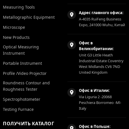
Measuring Tools
Адрес главного офиса:
Metallographic Equipment
A-4035 RuiFeng Business
Expo, 241000 Wuhu, Китай
Microscope
New Products
Офис в
Optical Measuring
Великобритании:
Instrument
Unit G3 Little Heath
Industrial Estate Coventry
Portable Instrument
West Midlands CV6 7ND
United Kingdom
Profile /Video Projector
Roundness Contour and
Roughness Tester
Офис в Италии:
Via Liguria 2 -20068
Spectrophotometer
Peschiera Borromeo -Ml-
Italy
Testing Furnace
ПОЛУЧИТЬ КАТАЛОГ
Офис в Польше: