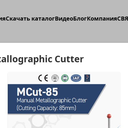
ия
Скачать каталог
Видео
Блог
Компания
СВЯ
allographic Cutter