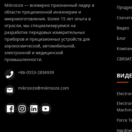
Mikrosize — всемирно признанный лидер в
Продук
области прецизионной инженерии и
Скачат
микроизготовления. Более 15 лет опыта в
отрасли, мы специализируемся на
Видео
разработке передовых измерительных
Блог
приборов и прецизионных устройств для
аэрокосмической, автомобильной,
Компа
электронной и медицинской
СВЯЗАТ
промышленности.
+86-0553-2836939
ВИД
mikrosize@mikrosize.com
Electro
Electro
Machin
Force T
Hardnes