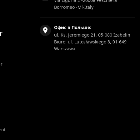
Via Liguria 2 -20068 Peschiera
Borromeo -Ml-Italy
Офис в Польше:
Г
ul. Ks. Jeremiego 21, 05-080 Izabelin
Biuro: ul. Lutosławskiego 8, 01-649
Warszawa
er
ent