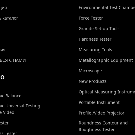
ция
Environmental Test Chamb
ь каталог
Force Tester
Granite Set-up Tools
Hardness Tester
ния
Measuring Tools
ЬСЯ С НАМИ
Metallographic Equipment
Microscope
ЕО
New Products
Optical Measuring Instrum
nic Balance
Portable Instrument
nic Universal Testing
e Video
Profile /Video Projector
ester
Roundness Contour and
Roughness Tester
s Tester