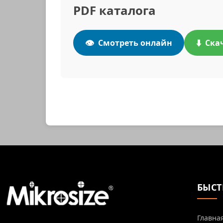
PDF каталога
👁️
⬇️
Смотреть онлайн
Ска
БЫСТ
Главна