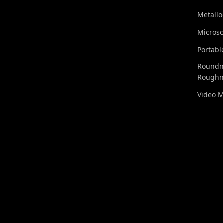
Metall
Micros
Portabl
Roundn
Roughn
Video 