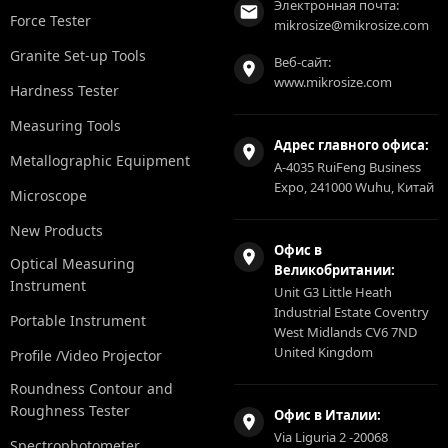
Электронная почта:
Force Tester
mikrosize@mikrosize.com
Granite Set-up Tools
Веб-сайт:
www.mikrosize.com
Hardness Tester
Measuring Tools
Адрес главного офиса:
Metallographic Equipment
A-4035 RuiFeng Business
Expo, 241000 Wuhu, Китай
Microscope
New Products
Офис в
Optical Measuring
Великобритании:
Instrument
Unit G3 Little Heath
Industrial Estate Coventry
Portable Instrument
West Midlands CV6 7ND
United Kingdom
Profile /Video Projector
Roundness Contour and
Roughness Tester
Офис в Италии:
Via Liguria 2 -20068
Spectrophotometer