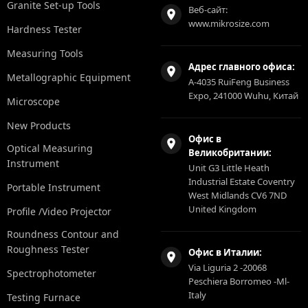
Granite Set-up Tools
Веб-сайт:
www.mikrosize.com
Hardness Tester
Measuring Tools
Адрес главного офиса:
Metallographic Equipment
A-4035 RuiFeng Business
Expo, 241000 Wuhu, Китай
Microscope
New Products
Офис в
Optical Measuring
Великобритании:
Instrument
Unit G3 Little Heath
Industrial Estate Coventry
Portable Instrument
West Midlands CV6 7ND
United Kingdom
Profile /Video Projector
Roundness Contour and
Roughness Tester
Офис в Италии:
Via Liguria 2 -20068
Spectrophotometer
Peschiera Borromeo -Ml-
Italy
Testing Furnace