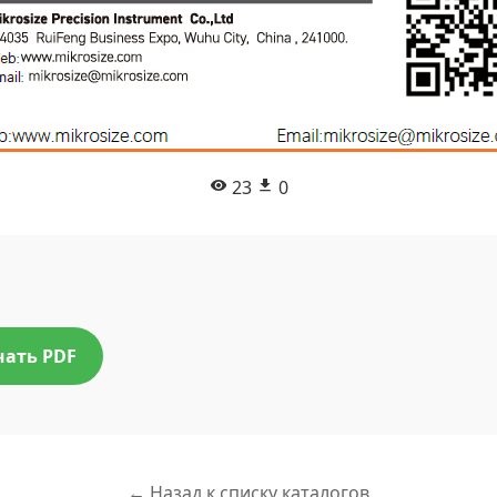
23
0
чать PDF
← Назад к списку каталогов