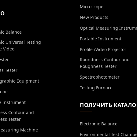
Microscope
ЕО
New Products
Optical Measuring Instrum
nic Balance
Portable Instrument
nic Universal Testing
e Video
Profile /Video Projector
ester
Roundness Contour and
Roughness Tester
s Tester
Spectrophotometer
ographic Equipment
Testing Furnace
cope
e Instrument
ПОЛУЧИТЬ КАТАЛО
ess Contour and
ess Tester
Electronic Balance
Measuring Machine
Environmental Test Chamb