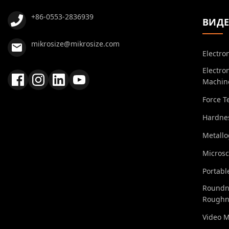
+86-0553-2836939
ВИД
mikrosize@mikrosize.com
Electro
Electro
Machin
Force T
Hardnes
Metall
Micros
Portabl
Roundn
Roughn
Video 