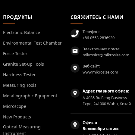
ПРОДУКТЫ
СВЯЖИТЕСЬ С НАМИ
Телефон:
Electronic Balance
+86-0553-2836939
Environmental Test Chamber
Электронная почта:
Force Tester
mikrosize@mikrosize.com
Granite Set-up Tools
Веб-сайт:
www.mikrosize.com
Hardness Tester
Measuring Tools
Адрес главного офиса:
Metallographic Equipment
A-4035 RuiFeng Business
Expo, 241000 Wuhu, Китай
Microscope
New Products
Офис в
Optical Measuring
Великобритании:
Instrument