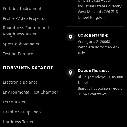
Unit G3 Little Heath
Industrial Estate Coventry
Portable Instrument
West Midlands CV6 7ND
United Kingdom
Profile /Video Projector
Roundness Contour and
Roughness Tester
Офис в Италии:
Via Liguria 2 -20068
Spectrophotometer
Peschiera Borromeo -Ml-
Italy
Testing Furnace
ПОЛУЧИТЬ КАТАЛОГ
Офис в Польше:
ul. Ks. Jeremiego 21, 05-080
Electronic Balance
Izabelin
Biuro: ul. Lutosławskiego 8,
Environmental Test Chamber
01-649 Warszawa
Force Tester
Granite Set-up Tools
Hardness Tester