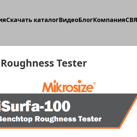
ия
Скачать каталог
Видео
Блог
Компания
СВЯ
 Roughness Tester