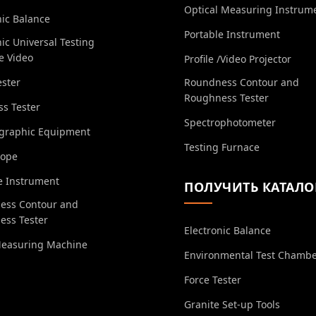
Optical Measuring Instrum
nic Balance
Portable Instrument
nic Universal Testing
e Video
Profile /Video Projector
ester
Roundness Contour and
Roughness Tester
s Tester
Spectrophotometer
ographic Equipment
Testing Furnace
cope
e Instrument
ПОЛУЧИТЬ КАТАЛО
ess Contour and
ess Tester
Electronic Balance
Measuring Machine
Environmental Test Chamb
Force Tester
Granite Set-up Tools