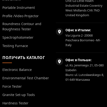
Unit G3 Little Heath
Industrial Estate Coventry
Portable Instrument
West Midlands CV6 7ND
United Kingdom
Profile /Video Projector
Roundness Contour and
Roughness Tester
Офис в Италии:
Via Liguria 2 -20068
Spectrophotometer
Peschiera Borromeo -Ml-
Italy
Testing Furnace
ПОЛУЧИТЬ КАТАЛОГ
Офис в Польше:
ul. Ks. Jeremiego 21, 05-080
Electronic Balance
Izabelin
Biuro: ul. Lutosławskiego 8,
Environmental Test Chamber
01-649 Warszawa
Force Tester
Granite Set-up Tools
Hardness Tester