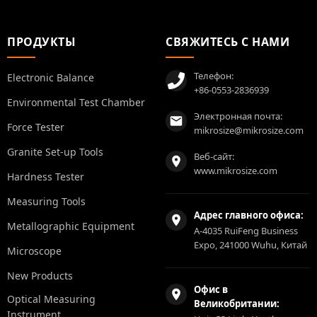
ПРОДУКТЫ
СВЯЖИТЕСЬ С НАМИ
Телефон:
Electronic Balance
+86-0553-2836939
Environmental Test Chamber
Электронная почта:
Force Tester
mikrosize@mikrosize.com
Granite Set-up Tools
Веб-сайт:
www.mikrosize.com
Hardness Tester
Measuring Tools
Адрес главного офиса:
Metallographic Equipment
A-4035 RuiFeng Business
Expo, 241000 Wuhu, Китай
Microscope
New Products
Офис в
Optical Measuring
Великобритании:
Instrument