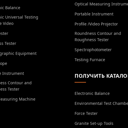
Optical Measuring Instrum
nic Balance
Portable Instrument
nic Universal Testing
e Video
Profile /Video Projector
ester
Roundness Contour and
Roughness Tester
s Tester
Spectrophotometer
ographic Equipment
Testing Furnace
cope
e Instrument
ПОЛУЧИТЬ КАТАЛО
ess Contour and
ess Tester
Electronic Balance
Measuring Machine
Environmental Test Chamb
Force Tester
Granite Set-up Tools