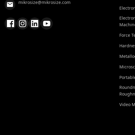
mikrosize@mikrosize.com
Electro
Electro
Machin
Force T
Hardnes
Metall
Micros
Portabl
Roundn
Roughn
Video 