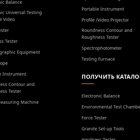
nic Balance
Portable Instrument
nic Universal Testing
e Video
Profile /Video Projector
ester
Roundness Contour and
Roughness Tester
s Tester
Spectrophotometer
ographic Equipment
Testing Furnace
cope
e Instrument
ПОЛУЧИТЬ КАТАЛО
ess Contour and
ess Tester
Electronic Balance
Measuring Machine
Environmental Test Chamb
Force Tester
Granite Set-up Tools
Hardness Tester