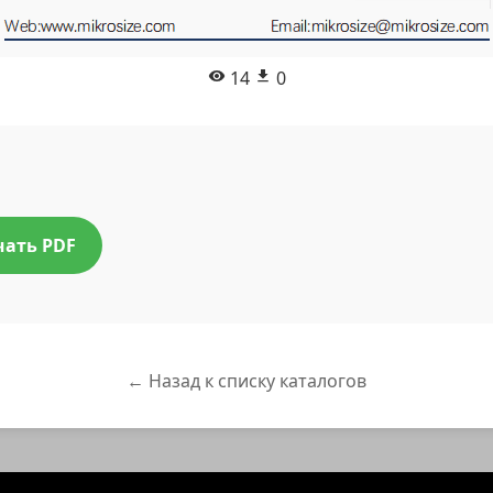
14
0
чать PDF
← Назад к списку каталогов