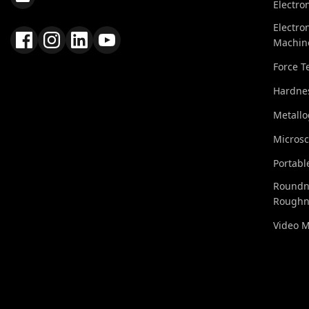
Electro
Electro
Machin
Force T
Hardnes
Metall
Micros
Portabl
Roundn
Roughn
Video 