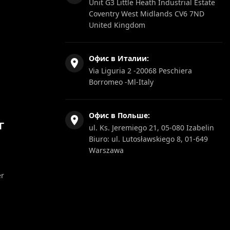
Unit G3 Little Heath Industrial Estate
Coventry West Midlands CV6 7ND
United Kingdom
Офис в Италии:
Via Liguria 2 -20068 Peschiera
Borromeo -Ml-Italy
Офис в Польше:
Г
ul. Ks. Jeremiego 21, 05-080 Izabelin
Biuro: ul. Lutosławskiego 8, 01-649
Warszawa
er