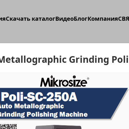
ия
Скачать каталог
Видео
Блог
Компания
СВЯ
 Metallographic Grinding Po