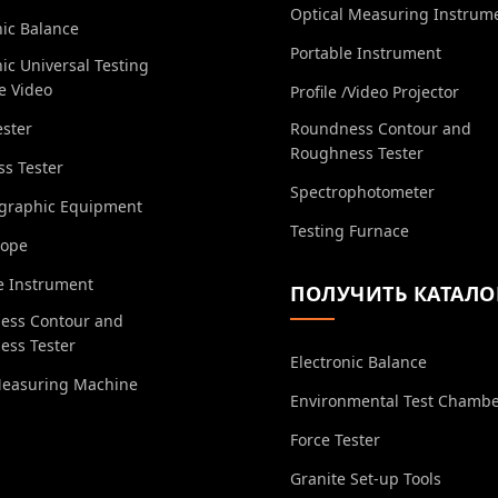
Optical Measuring Instrum
nic Balance
Portable Instrument
nic Universal Testing
e Video
Profile /Video Projector
ester
Roundness Contour and
Roughness Tester
s Tester
Spectrophotometer
ographic Equipment
Testing Furnace
cope
e Instrument
ПОЛУЧИТЬ КАТАЛО
ess Contour and
ess Tester
Electronic Balance
Measuring Machine
Environmental Test Chamb
Force Tester
Granite Set-up Tools