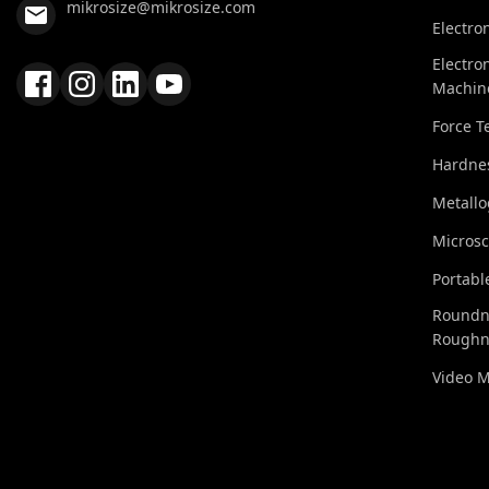
mikrosize@mikrosize.com
Electro
Electro
Machin
Force T
Hardnes
Metall
Micros
Portabl
Roundn
Roughn
Video 