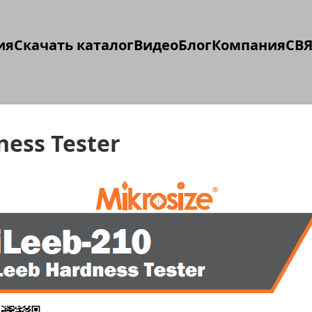
ия
Скачать каталог
Видео
Блог
Компания
СВЯ
ness Tester