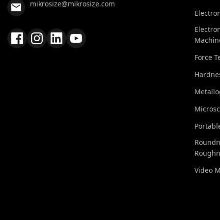
mikrosize@mikrosize.com
Electro
Electro
Machin
Force T
Hardnes
Metall
Micros
Portabl
Roundn
Roughn
Video 