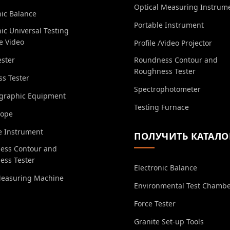
Optical Measuring Instrum
nic Balance
Portable Instrument
nic Universal Testing
e Video
Profile /Video Projector
ester
Roundness Contour and
Roughness Tester
s Tester
Spectrophotometer
ographic Equipment
Testing Furnace
cope
e Instrument
ПОЛУЧИТЬ КАТАЛО
ess Contour and
ess Tester
Electronic Balance
Measuring Machine
Environmental Test Chamb
Force Tester
Granite Set-up Tools