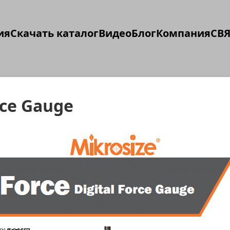
ия
Скачать каталог
Видео
Блог
Компания
СВЯ
rce Gauge