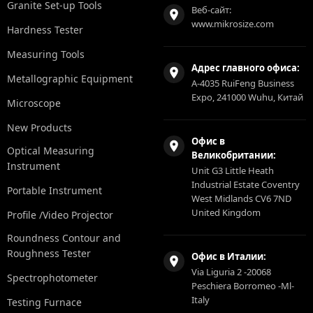
Granite Set-up Tools
Веб-сайт:
www.mikrosize.com
Hardness Tester
Measuring Tools
Адрес главного офиса:
Metallographic Equipment
A-4035 RuiFeng Business
Expo, 241000 Wuhu, Китай
Microscope
New Products
Офис в
Optical Measuring
Великобритании:
Instrument
Unit G3 Little Heath
Industrial Estate Coventry
Portable Instrument
West Midlands CV6 7ND
United Kingdom
Profile /Video Projector
Roundness Contour and
Roughness Tester
Офис в Италии:
Via Liguria 2 -20068
Spectrophotometer
Peschiera Borromeo -Ml-
Italy
Testing Furnace