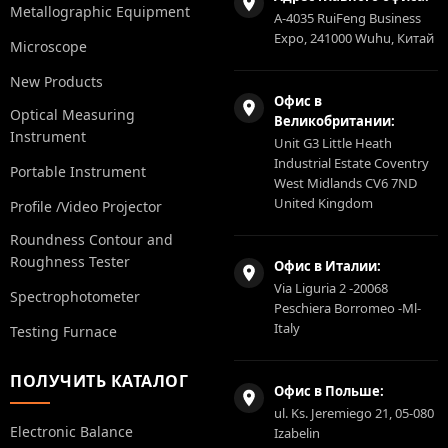
Metallographic Equipment
A-4035 RuiFeng Business
Expo, 241000 Wuhu, Китай
Microscope
New Products
Офис в
Optical Measuring
Великобритании:
Instrument
Unit G3 Little Heath
Industrial Estate Coventry
Portable Instrument
West Midlands CV6 7ND
United Kingdom
Profile /Video Projector
Roundness Contour and
Roughness Tester
Офис в Италии:
Via Liguria 2 -20068
Spectrophotometer
Peschiera Borromeo -Ml-
Italy
Testing Furnace
ПОЛУЧИТЬ КАТАЛОГ
Офис в Польше:
ul. Ks. Jeremiego 21, 05-080
Electronic Balance
Izabelin