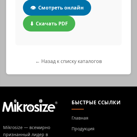
👁️
Смотреть онлайн
⬇️
Скачать PDF
← Назад к списку каталогов
БЫСТРЫЕ ССЫЛКИ
Главная
Mikrosize — всемирно
Продукция
признанный лидер в