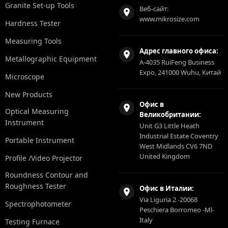
Granite Set-up Tools
Веб-сайт:
www.mikrosize.com
Hardness Tester
Measuring Tools
Адрес главного офиса:
Metallographic Equipment
A-4035 RuiFeng Business
Expo, 241000 Wuhu, Китай
Microscope
New Products
Офис в
Optical Measuring
Великобритании:
Instrument
Unit G3 Little Heath
Industrial Estate Coventry
Portable Instrument
West Midlands CV6 7ND
United Kingdom
Profile /Video Projector
Roundness Contour and
Roughness Tester
Офис в Италии:
Via Liguria 2 -20068
Spectrophotometer
Peschiera Borromeo -Ml-
Italy
Testing Furnace